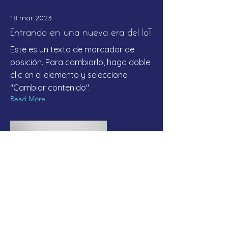
18 mar 2023
Entrando en una nueva era del IoT
Este es un texto de marcador de
posición. Para cambiarlo, haga doble
clic en el elemento y seleccione
"Cambiar contenido".
Read More
17 mar 2023
Las 5 startups Fintech más